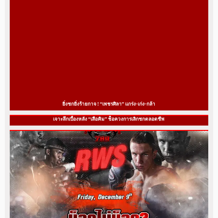
ยิ่งชกยิ่งร้ายกาจ ! “เพชรศิลา” แกร่ง-เก่ง-กล้า
เจาะลึกเบื้องหลัง “เสือคิม” ช็อควงการเลิกชกตลอดชีพ