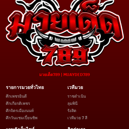
มวยเด็ด789 | MUAYDED789
รายการมวยทั่วไทย
เวทีมวย
ศึกเพชรยินดี
ราชดำเนิน
ศึกเกียรติเพชร
ลุมพินี
ศึกจิตรเมืองนนท์
รังสิต
ศึกวันแชมเปี้ยนชิพ
เวทีมวย 7 สี