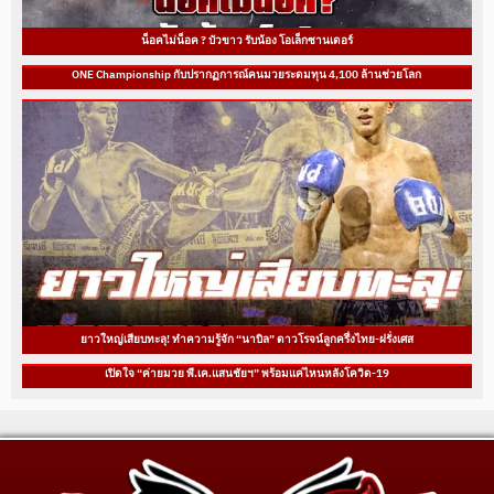
น็อคไม่น็อค ? บัวขาว รับน้อง โอเล็กซานเดอร์
ONE Championship กับปรากฏการณ์คนมวยระดมทุน 4,100 ล้านช่วยโลก
ยาวใหญ่เสียบทะลุ! ทำความรู้จัก “นาบิล” ดาวโรจน์ลูกครึ่งไทย-ฝรั่งเศส
เปิดใจ “ค่ายมวย พี.เค.แสนชัยฯ” พร้อมแค่ไหนหลังโควิด-19