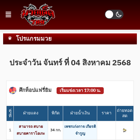
โปรแกรมมวย
ประจำวัน จันทร์ ที่ 04 สิงหาคม 2568
ศึกท็อปแฟรี่ยิม
เริ่มแข่งเวลา 17:00 น.
คู่
ถ่ายทอด
ฝ่ายแดง
พิกัด
ฝ่ายน้ำเงิน
ราคา
ที่
สด
สามารถ สบาย
เพชรเก่งกาจ เกียรติ
1
34 กก.
สบายคาราโอเกะ
จำรูญ