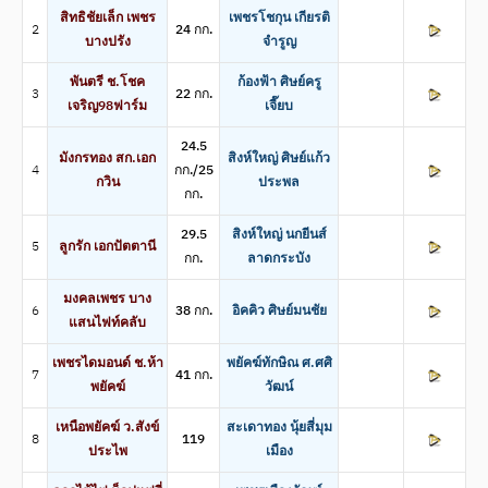
สิทธิชัยเล็ก เพชร
เพชรโชกุน เกียรติ
2
24 กก.
บางปรัง
จำรูญ
พันตรี ช.โชค
ก้องฟ้า ศิษย์ครู
3
22 กก.
เจริญ98ฟาร์ม
เจี๊ยบ
24.5
มังกรทอง สก.เอก
สิงห์ใหญ่ ศิษย์แก้ว
4
กก./25
กวิน
ประพล
กก.
29.5
สิงห์ใหญ่ นกยีนส์
5
ลูกรัก เอกปัตตานี
กก.
ลาดกระบัง
มงคลเพชร บาง
6
38 กก.
อิคคิว ศิษย์มนชัย
แสนไฟท์คลับ
เพชรไดมอนด์ ช.ห้า
พยัคฆ์ทักษิณ ศ.ศศิ
7
41 กก.
พยัคฆ์
วัฒน์
เหนือพยัคฆ์ ว.สังข์
สะเดาทอง นุ้ยสี่มุม
8
119
ประไพ
เมือง