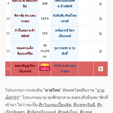
ดอกไม้ไฟ ท็อปแฟรี่
เพชรเมืองกัณฑ์
9
108
ยิม
ช.ห้าพยัคฆ์
ศิลาชัย สจ.แดน
กัปตันทีม ศิษย์ไทย
10
119.5
ระยอง
แลนด์
กำปั้นทอง ช.ห้า
เหนือธรณี จิตร
11
113
พยัคฆ์
เมืองนนท์
30
พนมทวนเล็ก
กุมารเพชร ส.รุ่ง
12
กก./31
ท็อปแฟรี่ยิม
ศักดิ์
กก.
ยอดกตัญญู จิตร
เก้าล้าน สจ.แดน
13
126.5
เมืองนนท์
ระยอง
โปรแกรมการแข่งขัน “
มวยไทย
” อัพเดทโดยทีมงาน “
มวย
เด็ด789
” โปรแกรมมวย ทุกศึกทุกสาย ส่งตรงถึงมือสมาชิกที่
เข้ามา ไม่ว่าจะเป็น
ศึกวันแชมเปี้ยนชิพ
,
ศึกเพชรยินดี
,
ศึก
เกียรติเพชร
,
ศึกจิตรเมืองนนท์
,
ศึกพลังใหม่
,
ศึกเชฟ