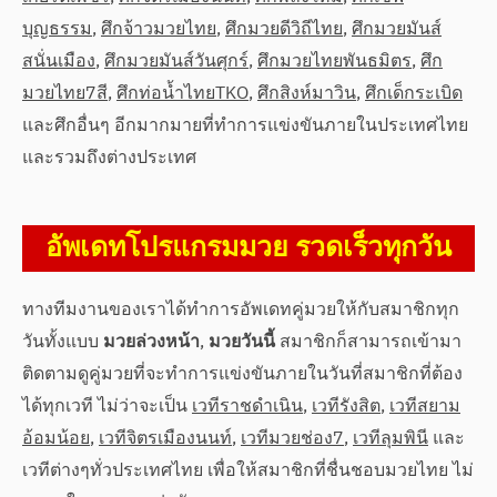
บุญธรรม
,
ศึกจ้าวมวยไทย
,
ศึกมวยดีวิถีไทย
,
ศึกมวยมันส์
สนั่นเมือง
,
ศึกมวยมันส์วันศุกร์
,
ศึกมวยไทยพันธมิตร
,
ศึก
มวยไทย7สี
,
ศึกท่อน้ำไทยTKO
,
ศึกสิงห์มาวิน
,
ศึกเด็กระเบิด
และศึกอื่นๆ อีกมากมายที่ทำการแข่งขันภายในประเทศไทย
และรวมถึงต่างประเทศ
อัพเดทโปรแกรมมวย รวดเร็วทุกวัน
ทางทีมงานของเราได้ทำการอัพเดทคู่มวยให้กับสมาชิกทุก
วันทั้งแบบ
มวยล่วงหน้า
,
มวยวันนี้
สมาชิกก็สามารถเข้ามา
ติดตามดูคู่มวยที่จะทำการแข่งขันภายในวันที่สมาชิกที่ต้อง
ได้ทุกเวที ไม่ว่าจะเป็น
เวทีราชดำเนิน
,
เวทีรังสิต
,
เวทีสยาม
อ้อมน้อย
,
เวทีจิตรเมืองนนท์
,
เวทีมวยช่อง7
,
เวทีลุมพินี
และ
เวทีต่างๆทั่วประเทศไทย เพื่อให้สมาชิกที่ชื่นชอบมวยไทย ไม่