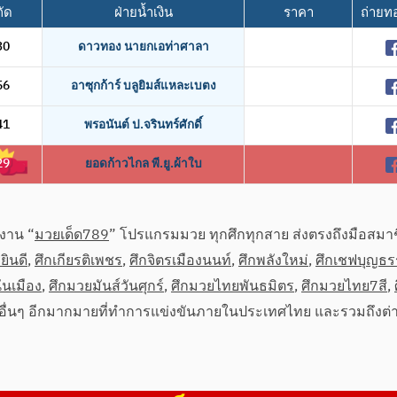
กัด
ฝ่ายน้ำเงิน
ราคา
ถ่ายท
30
ดาวทอง นายกเอท่าศาลา
56
อาซุกก้าร์ บลูยิมส์แหละเบตง
41
พรอนันต์ ป.จรินทร์ศักดิ์
29
ยอดก้าวไกล พี.ยู.ผ้าใบ
งาน “
มวยเด็ด789
” โปรแกรมมวย ทุกศึกทุกสาย ส่งตรงถึงมือสมาชิ
ยินดี
,
ศึกเกียรติเพชร
,
ศึกจิตรเมืองนนท์
,
ศึกพลังใหม่
,
ศึกเชฟบุญธ
่นเมือง
,
ศึกมวยมันส์วันศุกร์
,
ศึกมวยไทยพันธมิตร
,
ศึกมวยไทย7สี
,
อื่นๆ อีกมากมายที่ทำการแข่งขันภายในประเทศไทย และรวมถึงต่