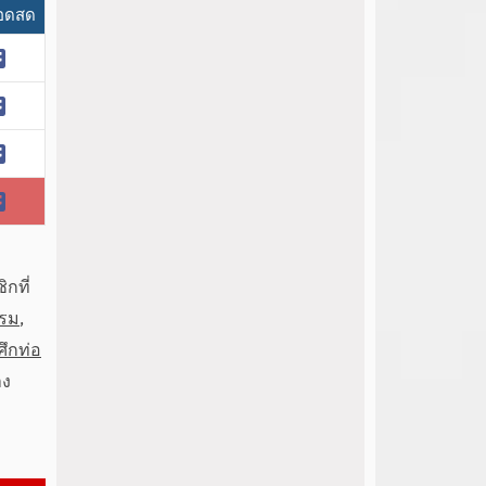
อดสด
กที่
รรม
,
ศึกท่อ
าง