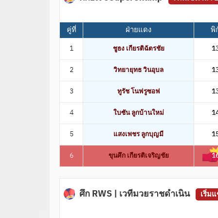
คู่ที่
ฝ่ายแดง
พิ
1
ชูธง เกียรติฉัตรชัย
1
2
วิทยายุทธ วินอุบล
1
3
ทูรัช โนฟรูซอฟ
1
4
ใบซัน ลูกบ้านใหม่
1
5
แสงเพชร ลูกบุญมี
1
6
ขุนศึก เกียรติเจริญชัย
1
ศึก RWS | เวทีมวยราชดำเนิน
เริ่ม