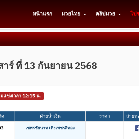
หน้าแรก
มวยไทย
คลิปมวย
โป
สาร์ ที่ 13 กันยายน 2568
ริ่มแข่งเวลา 12:15 น.
กัด
ฝ่ายน้ำเงิน
ราคา
ถ่ายท
03
เชพรชัยนาท เทิงเพชรสีทอง