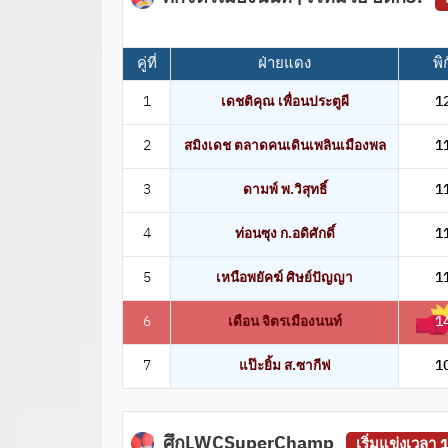
คู่ที่
ฝ่ายแดง
พิ
1
เดชติคุณ เพื่อนประตูผี
1
2
สมิงเดช ตลาดคนเดินเพลินเมืองพล
1
3
ดามพ์ พ.วิสุทธิ์
1
4
ท่อนซุง ก.อดิศักดิ์
1
5
เหนือพยัคฆ์ ศิษย์ปัญญา
1
6
เดือน จิตรเมืองนนท์
1
7
แป๊ะยิ้ม ส.ซากีฟ
1
ศึกLWCSuperChamp
เริ่มแข่งเวลา 