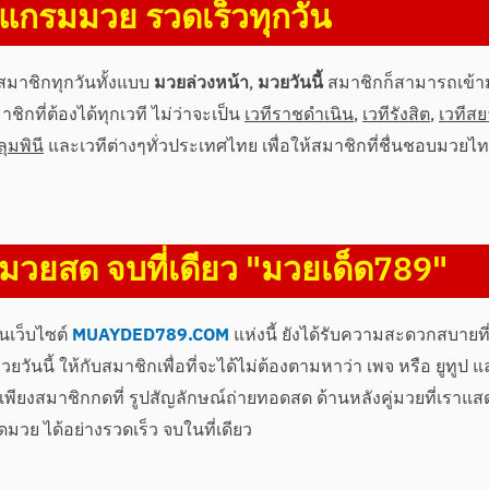
แกรมมวย รวดเร็วทุกวัน
สมาชิกทุกวันทั้งแบบ
มวยล่วงหน้า
,
มวยวันนี้
สมาชิกก็สามารถเข้า
ิกที่ต้องได้ทุกเวที ไม่ว่าจะเป็น
เวทีราชดำเนิน
,
เวทีรังสิต
,
เวทีส
ลุมพินี
และเวทีต่างๆทั่วประเทศไทย เพื่อให้สมาชิกที่ชื่นชอบมวยไท
มวยสด จบที่เดียว "มวยเด็ด789"
นเว็บไซต์
MUAYDED789.COM
แห่งนี้ ยังได้รับความสะดวกสบายท
วันนี้ ให้กับสมาชิกเพื่อที่จะได้ไม่ต้องตามหาว่า เพจ หรือ ยูทูป แล
เพียงสมาชิกกดที่ รูปสัญลักษณ์ถ่ายทอดสด ด้านหลังคู่มวยที่เราแสด
ย ได้อย่างรวดเร็ว จบในที่เดียว