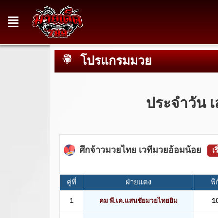
โปรแกรมมวย
ประจำวัน เ
ศึกจ้าวมวยไทย เวทีมวยอ้อมน้อย
เ
คู่ที่
ฝ่ายแดง
พิ
1
คม พี.เค.แสนชัยมวยไทยยิม
1