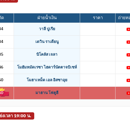
กัด
ฝ่ายน้ำเงิน
ราคา
ถ่ายท
34
วาลี ปูเรีย
34
เดวิน ราเดียนู
35
นิโคลัส เจลา
46
โมฮัมหมัดเรซา ไฮดาร์นัตตาจบิเชห์
50
โมฮาเหม็ด เอล อิสซาอุย
60
มาฮาน โฟตูฮี
แข่งเวลา 19:00 น.