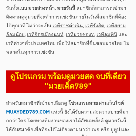
วันทั้งแบบ
มวยล่วงหน้า
,
มวยวันนี้
สมาชิกก็สามารถเข้ามา
ติดตามดูคู่มวยที่จะทำการแข่งขันภายในวันที่สมาชิกที่ต้อง
ได้ทุกเวที ไม่ว่าจะเป็น
เวทีราชดำเนิน
,
เวทีรังสิต
,
เวทีสยาม
อ้อมน้อย
,
เวทีจิตรเมืองนนท์
,
เวทีมวยช่อง7
,
เวทีลุมพินี
และ
เวทีต่างๆทั่วประเทศไทย เพื่อให้สมาชิกที่ชื่นชอบมวยไทย ไม่
พลาดในทุกการแข่งขัน
ดูโปรแกรม พร้อมดูมวยสด จบที่เดียว
"มวยเด็ด789"
สำหรับสมาชิกที่เข้ามาเลือกดู
โปรแกรมมวย
ผ่านเว็บไซต์
MUAYDED789.COM
แห่งนี้ ยังได้รับความสะดวกสบายที่มา
กกว่าใคร โดยทางทีมงานของเราได้อัพเดทลิ้งค์ ดูมวยวันนี้
ให้กับสมาชิกเพื่อที่จะได้ไม่ต้องตามหาว่า เพจ หรือ ยูทูป และ