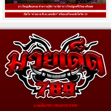
ยาวใหญ่เสียบทะลุ! ทำความรู้จัก “นาบิล” ดาวโรจน์ลูกครึ่งไทย-ฝรั่งเศส
เปิดใจ “ค่ายมวย พี.เค.แสนชัยฯ” พร้อมแค่ไหนหลังโควิด-19
มวยเด็ด789 | MUAYDED789