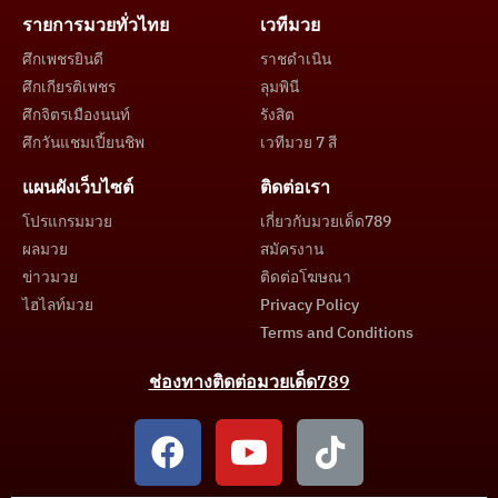
รายการมวยทั่วไทย
เวทีมวย
ศึกเพชรยินดี
ราชดำเนิน
ศึกเกียรติเพชร
ลุมพินี
ศึกจิตรเมืองนนท์
รังสิต
ศึกวันแชมเปี้ยนชิพ
เวทีมวย 7 สี
แผนผังเว็บไซต์
ติดต่อเรา
โปรแกรมมวย
เกี่ยวกับมวยเด็ด789
ผลมวย
สมัครงาน
ข่าวมวย
ติดต่อโฆษณา
ไฮไลท์มวย
Privacy Policy
Terms and Conditions
ช่องทางติดต่อมวยเด็ด789