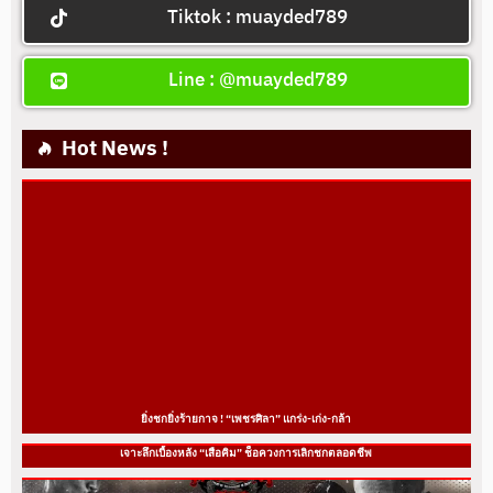
Tiktok : muayded789
Line : @muayded789
Hot News !
ยิ่งชกยิ่งร้ายกาจ ! “เพชรศิลา” แกร่ง-เก่ง-กล้า
เจาะลึกเบื้องหลัง “เสือคิม” ช็อควงการเลิกชกตลอดชีพ