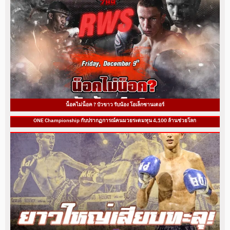
น็อคไม่น็อค ? บัวขาว รับน้อง โอเล็กซานเดอร์
ONE Championship กับปรากฏการณ์คนมวยระดมทุน 4,100 ล้านช่วยโลก