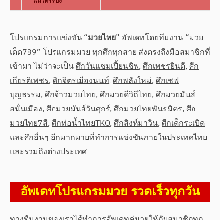
แม่ไทรทอง
โปรแกรมการแข่งขัน “
มวยไทย
” อัพเดทโดยทีมงาน “
มวย
เด็ด789
” โปรแกรมมวย ทุกศึกทุกสาย ส่งตรงถึงมือสมาชิกที่
เข้ามา ไม่ว่าจะเป็น
ศึกวันแชมเปี้ยนชิพ
,
ศึกเพชรยินดี
,
ศึก
เกียรติเพชร
,
ศึกจิตรเมืองนนท์
,
ศึกพลังใหม่
,
ศึกเชฟ
บุญธรรม
,
ศึกจ้าวมวยไทย
,
ศึกมวยดีวิถีไทย
,
ศึกมวยมันส์
สนั่นเมือง
,
ศึกมวยมันส์วันศุกร์
,
ศึกมวยไทยพันธมิตร
,
ศึก
มวยไทย7สี
,
ศึกท่อน้ำไทยTKO
,
ศึกสิงห์มาวิน
,
ศึกเด็กระเบิด
และศึกอื่นๆ อีกมากมายที่ทำการแข่งขันภายในประเทศไทย
และรวมถึงต่างประเทศ
อัพเดทโปรแกรมมวย รวดเร็วทุกวัน
ทางทีมงานของเราได้ทำการอัพเดทคู่มวยให้กับสมาชิกทุก