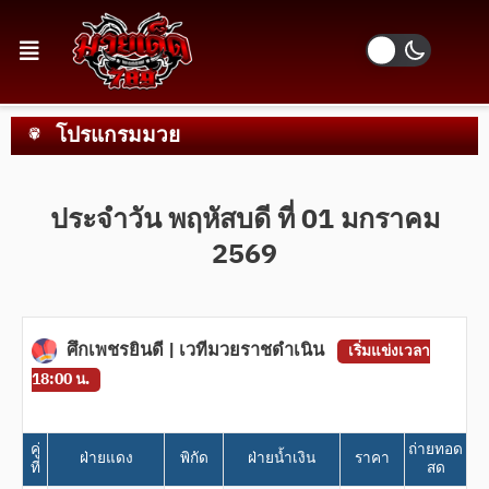
โปรแกรมมวย
ประจำวัน พฤหัสบดี ที่ 01 มกราคม
2569
ศึกเพชรยินดี | เวทีมวยราชดำเนิน
เริ่มแข่งเวลา
18:00 น.
คู่
ถ่ายทอด
ฝ่ายแดง
พิกัด
ฝ่ายน้ำเงิน
ราคา
ที่
สด