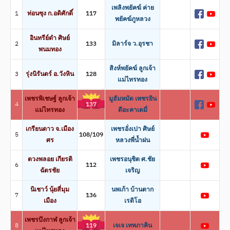
เพลิงพยัคฆ์ ค่าย
1
ท่อนซุง ก.อดิศักดิ์
117
พยัคฆ์ภูหลวง
อินทรีย์ดำ ศิษย์
2
133
มิลาร์จ ว.อุรชา
พนมทอง
สิงห์พยัคฆ์ ลูกเจ้า
3
รุ่งนิรันดร์ อ.วังหิน
128
แม่ไทรทอง
เพชรพิเชษฐ์ ลูกเจ้า
มูฮัมหมัด เพชรยิน
4
137
แม่ไทรทอง
ดีอะคาเดมี่
เกรียนดาว จ.เมือง
เพชรอั่งเปา ศิษย์
5
108/109
ศร
หลวงพี่น้ำฝน
ตวงพลอย เกียรติ
เพชรอนุชิต ศ.ชัย
6
112
ฉัตรชัย
เจริญ
นิเชาว์ นุ้ยสี่มุม
นพเก้า บ้านตาก
7
136
เมือง
เรดิโอ
เพชรบึงกาฬ ลูกเจ้า
8
119
เจเจ เทพภาคิน