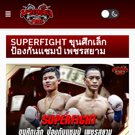
SUPERFIGHT ขุนศึกเล็ก
ป้องกันแชมป์ เพชรสยาม