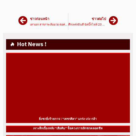
ข่าวก่อนหน้า
ข่าวต่อไป
เสาเอก สารภาพ ล้มมวย ต่อศาล
ศึกเพชรยินดี นัดบิ๊กไฟต์ 23 พ.ค.67 จ่ายค่าตัว100%
Hot News !
ยิ่งชกยิ่งร้ายกาจ ! “เพชรศิลา” แกร่ง-เก่ง-กล้า
เจาะลึกเบื้องหลัง “เสือคิม” ช็อควงการเลิกชกตลอดชีพ