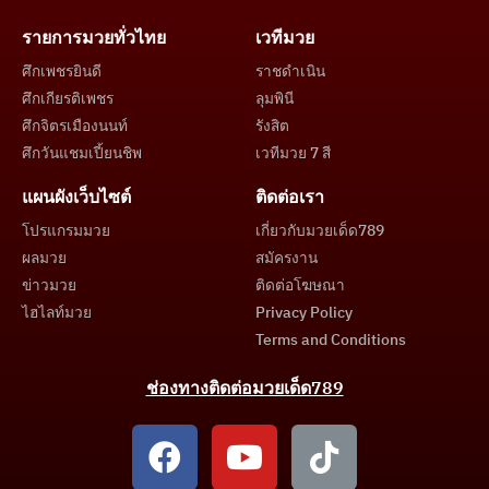
รายการมวยทั่วไทย
เวทีมวย
ศึกเพชรยินดี
ราชดำเนิน
ศึกเกียรติเพชร
ลุมพินี
ศึกจิตรเมืองนนท์
รังสิต
ศึกวันแชมเปี้ยนชิพ
เวทีมวย 7 สี
แผนผังเว็บไซต์
ติดต่อเรา
โปรแกรมมวย
เกี่ยวกับมวยเด็ด789
ผลมวย
สมัครงาน
ข่าวมวย
ติดต่อโฆษณา
ไฮไลท์มวย
Privacy Policy
Terms and Conditions
ช่องทางติดต่อมวยเด็ด789