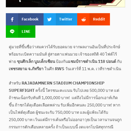
Facebook
Twitter
Reddit
LINE
คู่มวยที่ขึ้นชื่อว่าสมควรได้รับยอดมวย จากผลงานอันเป็นที่ประจักษ์
พร้อมระเบิดความมันส์ สู่สายตาแฟนมวย เจ้าของสถิติ 40 ไฟต์ไร้
พ่าย
ขุนศึกเล็ก บูมเด็กเซียน
ป้องกัน
แชมป์ราชดำเนิน 118 ปอนด์
กับ
เพชรสยาม จ.ภัทรียา
ในศึก
RWS
วันเสาร์ที่ 11 พ.ค. เวทีราชดำเนิน
สำหรับ
RAJADAMNERN STADIUM CHAMPIONSHIP
SUPERFIGHT
ครั้งนี้ ใครชนะคะแนน รับไปเลย 500,000 บาท แต่
ถ้าชนะน็อกรับทันที 1,000,000 บาท! แต่ถึงไม่มีการน็อกเอาท์เกิด
ขึ้น ถ้าชกได้ดุเดือดเลือดพล่าน รับเพิ่มอีกคนละ 250,000 บาท! หาก
เป็นไฟต์ดุเดือด ผู้ชนะจะรับ 750,000 บาท และผู้แพ้จะได้รับ
250,000 บาท เว้นแต่มีการเต้นหรือไม่ออกอาวุธเป็นเวลานานจนถูก
กรรมการตักเตือนหลายครั้ง ถ้าเป็นแบบนี้ งดแจกโบนัสทุกกรณี