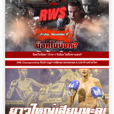
น็อคไม่น็อค ? บัวขาว รับน้อง โอเล็กซานเดอร์
ONE Championship กับปรากฏการณ์คนมวยระดมทุน 4,100 ล้านช่วยโลก