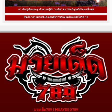
ยาวใหญ่เสียบทะลุ! ทำความรู้จัก “นาบิล” ดาวโรจน์ลูกครึ่งไทย-ฝรั่งเศส
เปิดใจ “ค่ายมวย พี.เค.แสนชัยฯ” พร้อมแค่ไหนหลังโควิด-19
มวยเด็ด789 | MUAYDED789