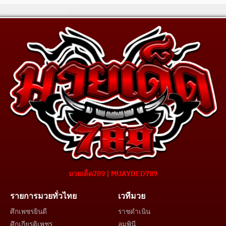
มวยเด็ด789 | MUAYDED789
รายการมวยทั่วไทย
เวทีมวย
ศึกเพชรยินดี
ราชดำเนิน
ศึกเกียรติเพชร
ลุมพินี