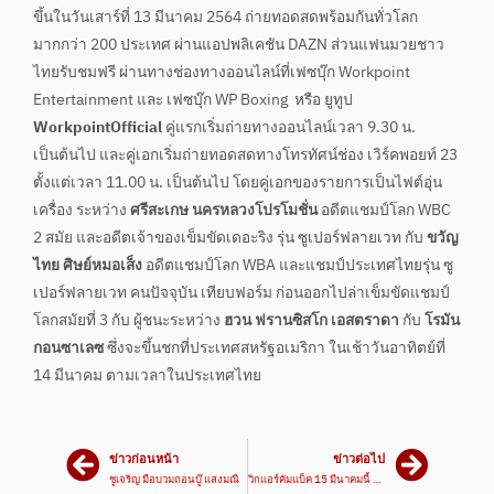
ขึ้นในวันเสาร์ที่ 13 มีนาคม 2564 ถ่ายทอดสดพร้อมกันทั่วโลก
มากกว่า 200 ประเทศ ผ่านแอปพลิเคชัน DAZN ส่วนแฟนมวยชาว
ไทยรับชมฟรี ผ่านทางช่องทางออนไลน์ที่เฟซบุ๊ก Workpoint
Entertainment และ เฟซบุ๊ก WP Boxing หรือ ยูทูป
WorkpointOfficial
คู่แรกเริ่มถ่ายทางออนไลน์เวลา 9.30 น.
เป็นต้นไป และคู่เอกเริ่มถ่ายทอดสดทางโทรทัศน์ช่อง เวิร์คพอยท์ 23
ตั้งแต่เวลา 11.00 น. เป็นต้นไป โดยคู่เอกของรายการเป็นไฟต์อุ่น
เครื่อง ระหว่าง
ศรีสะเกษ นครหลวงโปรโมชั่น
อดีตแชมป์โลก WBC
2 สมัย และอดีตเจ้าของเข็มขัดเดอะริง รุ่น ซูเปอร์ฟลายเวท กับ
ขวัญ
ไทย ศิษย์หมอเส็ง
อดีตแชมป์โลก WBA และแชมป์ประเทศไทยรุ่น ซู
เปอร์ฟลายเวท คนปัจจุบัน เทียบฟอร์ม ก่อนออกไปล่าเข็มขัดแชมป์
โลกสมัยที่ 3 กับ ผู้ชนะระหว่าง
ฮวน ฟรานซิสโก เอสตราดา
กับ
โรมัน
กอนซาเลซ
ซึ่งจะขึ้นชกที่ประเทศสหรัฐอเมริกา ในเช้าวันอาทิตย์ที่
14 มีนาคม ตามเวลาในประเทศไทย
ข่าวก่อนหน้า
ข่าวต่อไป
ชูเจริญ มือบวมถอนบู๊ แสงมณี
วิกแอร์คัมแบ็ค 15 มีนาคมนี้ ศึกเพชรพชร ชูโรง เสกสรร ปะทะ ยอดเหล็กเพชร