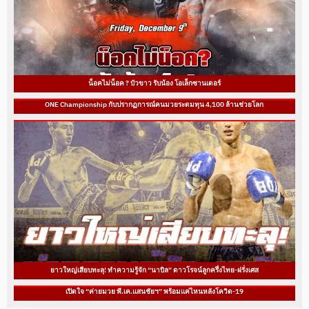
น็อคไม่น็อค ? บัวขาว รับน้อง โอเล็กซานเดอร์
ONE Championship กับปรากฏการณ์คนมวยระดมทุน 4,100 ล้านช่วยโลก
ยาวใหญ่เสียบทะลุ! ทำความรู้จัก “นาบิล” ดาวโรจน์ลูกครึ่งไทย-ฝรั่งเศส
เปิดใจ “ค่ายมวย พี.เค.แสนชัยฯ” พร้อมแค่ไหนหลังโควิด-19