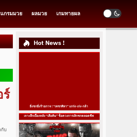
รแกรมมวย
ผลมวย
เกมทายผล
Hot News !
ร์
ยิ่งชกยิ่งร้ายกาจ ! “เพชรศิลา” แกร่ง-เก่ง-กล้า
เจาะลึกเบื้องหลัง “เสือคิม” ช็อควงการเลิกชกตลอดชีพ
กกับ