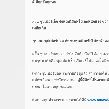
ดี มีลูกฮึดลูกทน
ส่วน
ซุปเปอร์เล็ก จังหวะฝีมือพริ้วเตะหนักแรง ข
เหลือเกิน
รูปเกม ซุปเปอร์บอล ต้องลงทุนเดินเข้าไปหาฝ่าดง
ครั้น ซุปเปอร์บอล จะเข้าไปจับตีวงในก็ไม่ง่าย เพร
แต่จุดน่าคิดคือ ซุปเปอร์เล็ก เรื้อเวทีไปนานเป็นปี
เพราะซุปเปอร์บอล ร่างกายดีอยู่แล้ว สามารถเดินได้ 7
แต่ถ้าเลือกมองว่าใครน่าชนะ
คู่นี้มีสิทธิ์เป็นมวย
ตลอด ไม่เคยหยุดซ้อมเลย
ติดตามทุกข่าวสารวงการมวยได้ที่นี่
www.muayd