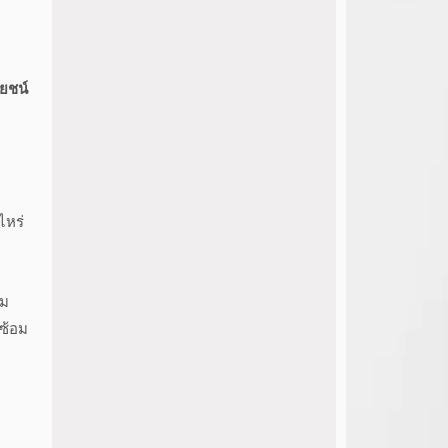
โยชน์
ไหร่
กม
าซ้อม