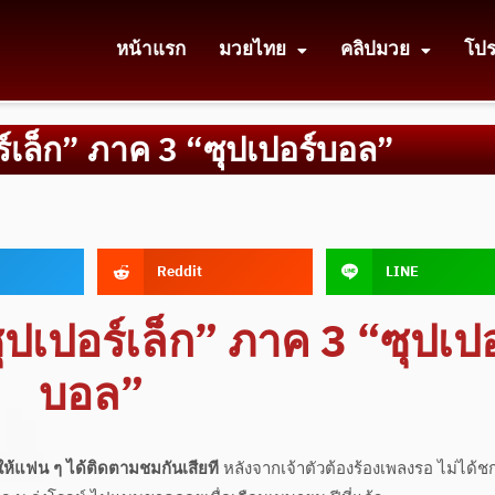
หน้าแรก
มวยไทย
คลิปมวย
โป
ร์เล็ก” ภาค 3 “ซุปเปอร์บอล”
Reddit
LINE
ุปเปอร์เล็ก” ภาค 3 “ซุปเปอ
บอล”
ึ้นให้แฟน ๆ ได้ติดตามชมกันเสียที
หลังจากเจ้าตัวต้องร้องเพลงรอ ไม่ได้ช