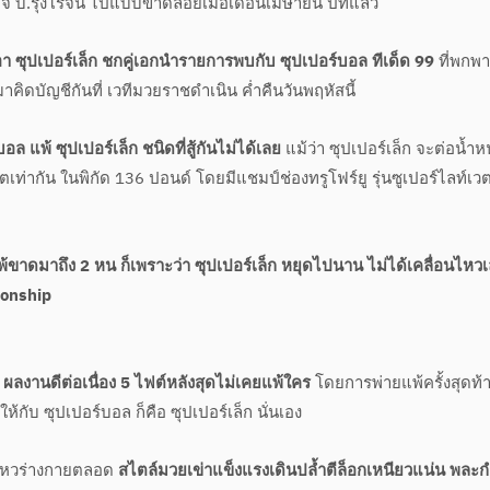
จ บ.รุ่งโรจน์ ไปแบบขาดลอยเมื่อเดือนเมษายน ปีที่แล้ว
เอา ซุปเปอร์เล็ก ชกคู่เอกนำรายการพบกับ ซุปเปอร์บอล ทีเด็ด 99
ที่พกพา
ดบัญชีกันที่ เวทีมวยราชดำเนิน ค่ำคืนวันพฤหัสนี้
ล แพ้ ซุปเปอร์เล็ก ชนิดที่สู้กันไม่ได้เลย
แม้ว่า ซุปเปอร์เล็ก จะต่อน้ำห
เท่ากัน ในพิกัด 136 ปอนด์ โดยมีแชมป์ช่องทรูโฟร์ยู รุ่นซูเปอร์ไลท์เวต 
แพ้ขาดมาถึง 2 หน ก็เพราะว่า ซุปเปอร์เล็ก หยุดไปนาน ไม่ได้เคลื่อนไหว
ionship
 ผลงานดีต่อเนื่อง 5 ไฟต์หลังสุดไม่เคยแพ้ใคร
โดยการพ่ายแพ้ครั้งสุดท้
ให้กับ ซุปเปอร์บอล ก็คือ ซุปเปอร์เล็ก นั่นเอง
อนไหวร่างกายตลอด
สไตล์มวยเข่าแข็งแรงเดินปล้ำตีล็อกเหนียวแน่น พละก