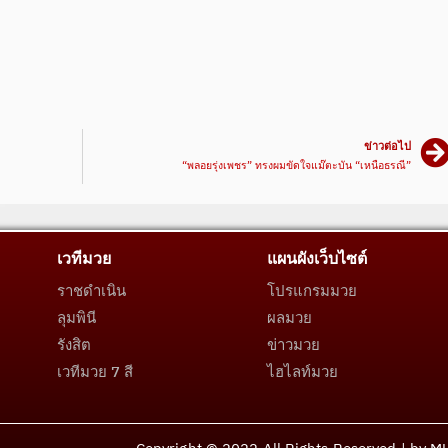
ข่าวต่อไป
“พลอยรุ่งเพชร” ทรงผมขัดใจแม๊ตะบัน “เหนือธรณี”
เวทีมวย
แผนผังเว็บไซต์
ราชดำเนิน
โปรแกรมมวย
ลุมพินี
ผลมวย
รังสิต
ข่าวมวย
เวทีมวย 7 สี
ไฮไลท์มวย