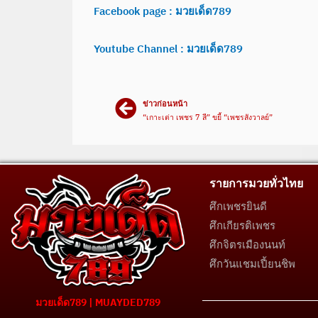
Facebook page : มวยเด็ด789
Youtube Channel : มวยเด็ด789
ข่าวก่อนหน้า
“เกาะเต่า เพชร 7 สี” ขยี้ “เพชรสังวาลย์”
รายการมวยทั่วไทย
ศึกเพชรยินดี
ศึกเกียรติเพชร
ศึกจิตรเมืองนนท์
ศึกวันแชมเปี้ยนชิพ
มวยเด็ด789 | MUAYDED789