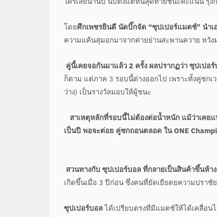
ใครเลยนานปี นับตั้งแต่หนสุดท้ายชนะคะแนน รุ่งกิ
โดย
ศึกเพชรยินดี นัดบิ๊กจัด “ซุปเปอร์แมตช์” นำ
ความแค้นสุมอกมาจากค่ายย่านสะพานควาย หวังมาคิ
คู่นี้เคยจอกันมาแล้ว 2 ครั้ง ผลปรากฏว่า ซุปเปอร์บอ
ก็ตาม แต่ภาค 3 รอบนี้ต่างออกไป เพราะทั้งคู่ชกเวต
ว่าง) เป็นรางวัลมอบให้ผู้ชนะ
สาเหตุหลักที่รอบนี้ไม่ต้องต่อน้ำหนัก แม้ว่าเคย
เป็นปี พอจะต่อย คู่ชกถอนตลอด ใน ONE Champ
สวนทางกับ ซุปเปอร์บอล ที่กลายเป็นสินค้าขึ้นห้าง
เกิดขึ้นเมื่อ 3 ปีก่อน ซึ่งคนที่ยัดเยียดยความปราชัย
ซุปเปอร์บอล
ได้เปรียบตรงที่มีแมตช์ให้ได้เคลื่