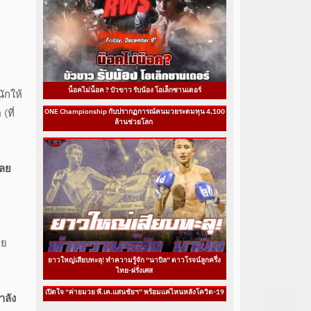
น็อคไม่น็อค ? บัวขาว รับน้อง โอเล็กซานเดอร์
นักให้
(ที่
ONE Championship กับปรากฏการณ์คนมวยระดมทุน 4,100
ล้านช่วยโลก
เลย
าย
ยาวใหญ่เสียบทะลุ! ทำความรู้จัก “นาบิล” ดาวโรจน์ลูกครึ่ง
ไทย-ฝรั่งเศส
เปิดใจ “ค่ายมวย พี.เค.แสนชัยฯ” พร้อมแค่ไหนหลังโควิด-19
ำลัง