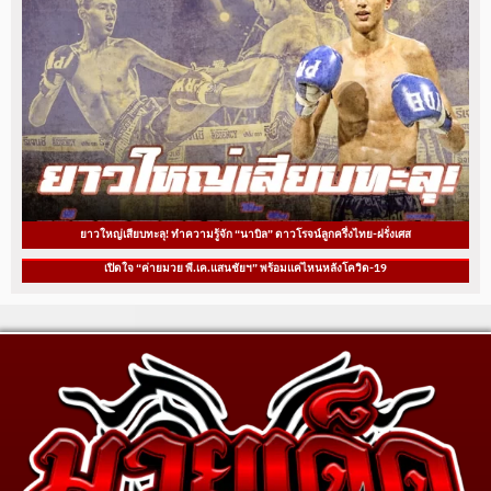
ยาวใหญ่เสียบทะลุ! ทำความรู้จัก “นาบิล” ดาวโรจน์ลูกครึ่งไทย-ฝรั่งเศส
เปิดใจ “ค่ายมวย พี.เค.แสนชัยฯ” พร้อมแค่ไหนหลังโควิด-19