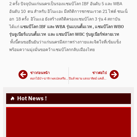
2 ครั้ง ปัจจุบันแก่นนครเป็นรองแชมป์โลก IBF อันดับ 5 และ WBA
อันดับ 10 ตน สำหรับ อิโนะเอะ มีสถิติการชกชนะรวด 21 ไฟต์ ชนะน็
อก 18 ครั้ง อิโนะเอ ยังสร้างสถิติครองแชมป์โลก 3 รุ่น 4 สถาบัน
ได้แก่
แชมป์โลก IBF และ WBA รุ่นแบนตั้มเวท , แชมป์โลก WBO
รุ่นจูเนียร์แบนตั้มเวท และ แชมป์โลก WBC รุ่นจูเนียร์ฟลายเวท
ทั้งนี้ตนขอยืนยันว่าแก่นนครมีสภาพร่างกายและจิตใจที่เข้มแข็ง
พร้อมความมุ่งมั่นขอคว้าแชมป์โลกกลับเมืองไทย
ข่าวก่อนหน้า
ข่าวต่อไป
ดอกไม้ป่า-น่ารัก พลเปลเตรียมหามแพทย์สนามเตรียมพร้อม
ปินส์ หยาม แสงอาทิตย์ แค่เด็กน้อย เอี๊ยง หวั่น ประสบการณ์ ทำเจ๊ง!
Hot News !