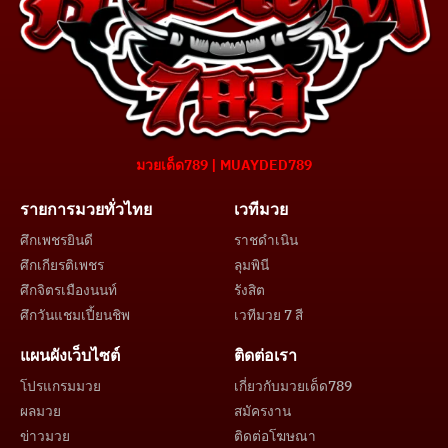
มวยเด็ด789 | MUAYDED789
รายการมวยทั่วไทย
เวทีมวย
ศึกเพชรยินดี
ราชดำเนิน
ศึกเกียรติเพชร
ลุมพินี
ศึกจิตรเมืองนนท์
รังสิต
ศึกวันแชมเปี้ยนชิพ
เวทีมวย 7 สี
แผนผังเว็บไซต์
ติดต่อเรา
โปรแกรมมวย
เกี่ยวกับมวยเด็ด789
ผลมวย
สมัครงาน
ข่าวมวย
ติดต่อโฆษณา