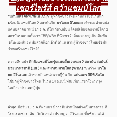
เซอร์ไพร้ส์ คว้าแชมป์โลก
“แก่นนคร จีพีพีเรือใบไข่มุก”
ผู้ท้าชิงชาวไทย ผ่านการชั่งน้ำหนัก
พร้อมชิงแชมป์โลก 2 สถาบันกับ
นาโอยะ อิโนะเอะ
เจ้าของตำแหน่ง
แดนปลาดิบ วันนี้ 14 ธ.ค. ที่โตเกียว,ญี่ปุ่น โดยมีเข็มขัดแชมป์โลก 2
สถาบันรุ่นแบนตั้มเวท IBF/WBA ที่นักชกเจ้าถิ่นครองอยู่เป็นเดิมพัน
อิโนะเอะลั่นจะเพิ่มสถิติน็อกเอ้าท์ได้แน่ ส่วนผู้ท้าชิงชาวไทยเชื่อมั่น
ว่าจะสร้างเซอร์ไพร้ส์
ความคืบหน้า
ศึกชิงแชมป์โลกรุ่นแบนตั้มเวทของ 2 สถาบัน สหพันธ์
มวยนานาชาติ (IBF) และ สมาคมมวยโลก (WBA)
ระหว่าง
นาโอ
ยะ อิโนะเอะ
เจ้าของตำแหน่งชาวญี่ปุ่น กับ
แก่นนคร จีพีพีเรือใบ
ไข่มุก
ผู้ท้าชิงชาวไทย ในวัน 14 ธ.ค.นี้ ที่สังเวียนเรียวโงะกุ กรุง
โตเกียว ประเทศญี่ปุ่น
ล่าสุดเมื่อวัน 13 ธ.ค.ที่ผ่านมา มีการชั่งน้ำหนักอย่างเป็นทางการ ที่
โรงแรมเชอราตัน โยโกฮาม่า ปรากฎว่า อิโนะเอะ ขึ้นชั่งก่อนได้