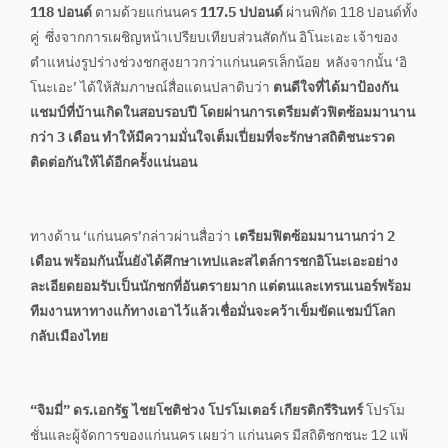
118 ปอนด์
ตามด้วยแก่นนคร
117.5 ปปอนด์
ผ่านพิกัด 118 ปอนด์ทั้ง
คู่ ซึ่งจากการเผชิญหน้าเปรียบเทียบส่วนสัดกัน อิโนะเอะ เจ้าของ
ตำแหน่งรูปร่างช่วงชกสูงยาวกว่าแก่นนครเล็กน้อย หลังจากนั้น ‘อิ
โนะเอะ’ ได้ให้สัมภาษณ์สื่อแดนปลาดิบว่า
ตนดีใจที่ได้มาป้องกัน
แชมป์ที่บ้านเกิดในสอบรอบปี โดยผ่านการเตรียมตัวฟิตซ้อมมานาน
กว่า 3 เดือน ทำให้มีความมั่นใจเต็มเปี่ยมที่จะรักษาสถิติชนะรวด
ติดต่อกันให้ได้อีกครั้งแน่นอน
ทางด้าน ‘แก่นนคร’กล่าวผ่านสื่อว่า
เตรียมฟิตซ้อมมานานกว่า 2
เดือน พร้อมกันนั้นยังได้ศึกษาเทปและสไตล์การชกอิโนะเอะอย่าง
ละเอียดยอมรับเป็นนักชกที่อันตรายมาก แต่ตนและเทรนเนอร์พร้อม
ทีมงานหาทางแก้ทางเอาไว้แล้วเชื่อมั่นจะคว้าเข็มขัดแชมป์โลก
กลับเมืองไทย
“จิมมี่” ดร.เอกรัฐ ไชยโชติช่วง โปรโมเตอร์ เกียรติกรีรินทร์
โปรโม
ชั่นและผู้จัดการของแก่นนคร เผยว่า แก่นนคร มีสถิติชกชนะ 12 แพ้