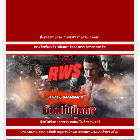
ยิ่งชกยิ่งร้ายกาจ ! “เพชรศิลา” แกร่ง-เก่ง-กล้า
เจาะลึกเบื้องหลัง “เสือคิม” ช็อควงการเลิกชกตลอดชีพ
น็อคไม่น็อค ? บัวขาว รับน้อง โอเล็กซานเดอร์
ONE Championship กับปรากฏการณ์คนมวยระดมทุน 4,100 ล้านช่วยโลก