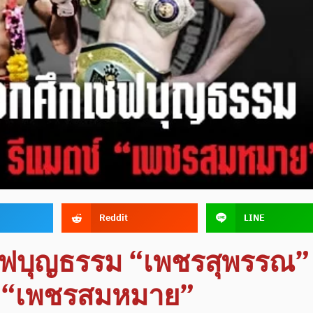
Reddit
LINE
เชฟบุญธรรม “เพชรสุพรรณ” 
 “เพชรสมหมาย”