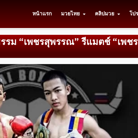
หน้าแรก
มวยไทย
คลิปมวย
โป
ญธรรม “เพชรสุพรรณ” รีแมตช์ “เพช