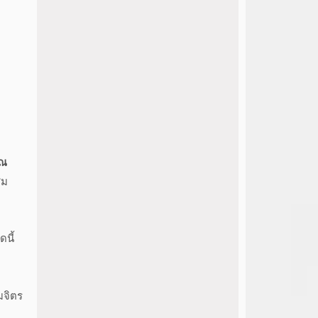
รณ
สม
ดนี้
มจิตร