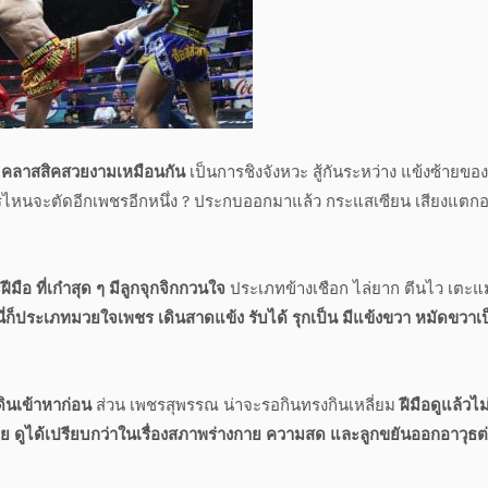
ีมือ คลาสสิคสวยงามเหมือนกัน
เป็นการชิงจังหวะ สู้กันระหว่าง แข้งซ้ายของ
ไหนจะตัดอีกเพชรอีกหนึ่ง ? ประกบออกมาแล้ว กระแสเซียน เสียงแตก
มือ ที่เก๋าสุด ๆ มีลูกจุกจิกกวนใจ
ประเภทข้างเชือก ไล่ยาก ตีนไว เตะแ
ก็ประเภทมวยใจเพชร เดินสาดแข้ง รับได้ รุกเป็น มีแข้งขวา หมัดขวาเป
ดินเข้าหาก่อน
ส่วน เพชรสุพรรณ น่าจะรอกินทรงกินเหลี่ยม
ฝีมือดูแล้วไม
 ดูได้เปรียบกว่าในเรื่องสภาพร่างกาย ความสด และลูกขยันออกอาวุธต