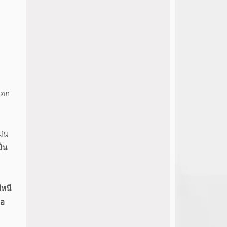
ออก
ม่น
็น
่หนี
่อ