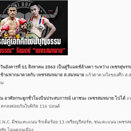
นอังคารที่ 11 สิงหาคม 2563 เป็นคู่รีแมตช์ล้างตา ระหว่าง เพชรสุพร
ย
ข้ามฟากมาดวลกับ เพชรสมหมาย ส.สมหมาย
แก้วตาดวงใจของศึก ส.
รม
รณ อาศัยกระดูกชั่วโมงบินประสบการณ์ เอาชนะ เพชรสมหมาย ไปได้
งว
 ตกลงต่อยกันในพิกัด 116 ปอนด์
ล K.N.C. มีชนะคะแนน รักเต็มร้อย 13 เหรียญรีสอร์ท, ชนะคะแนน เพชรส
องชัย ไฉนดอนเมือง