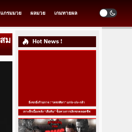
รแกรมมวย
ผลมวย
เกมทายผล
รสม
Hot News !
ยิ่งชกยิ่งร้ายกาจ ! “เพชรศิลา” แกร่ง-เก่ง-กล้า
เจาะลึกเบื้องหลัง “เสือคิม” ช็อควงการเลิกชกตลอดชีพ