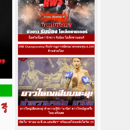
น็อคไม่น็อค ? บัวขาว รับน้อง โอเล็กซานเดอร์
ONE Championship กับปรากฏการณ์คนมวยระดมทุน 4,100
ล้านช่วยโลก
รี
ยาวใหญ่เสียบทะลุ! ทำความรู้จัก “นาบิล” ดาวโรจน์ลูกครึ่ง
ไทย-ฝรั่งเศส
เปิดใจ “ค่ายมวย พี.เค.แสนชัยฯ” พร้อมแค่ไหนหลังโควิด-19