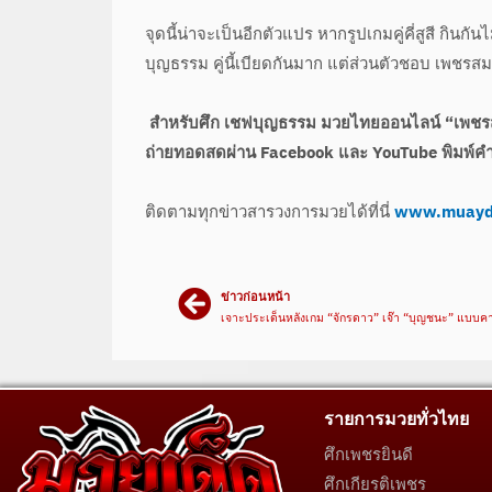
จุดนี้น่าจะเป็นอีกตัวแปร หากรูปเกมคู่คี่สูสี กินกัน
บุญธรรม คู่นี้เบียดกันมาก แต่ส่วนตัวชอบ เพชรสม
สำหรับศึก เชฟบุญธรรม มวยไทยออนไลน์ “เพชรสุ
ถ่ายทอดสดผ่าน Facebook และ YouTube พิมพ์คำ
ติดตามทุกข่าวสารวงการมวยได้ที่นี่
www.muayd
ข่าวก่อนหน้า
เจาะประเด็นหลังเกม “จักรดาว” เจ๊า “บุญชนะ” แบบค
รายการมวยทั่วไทย
ศึกเพชรยินดี
ศึกเกียรติเพชร