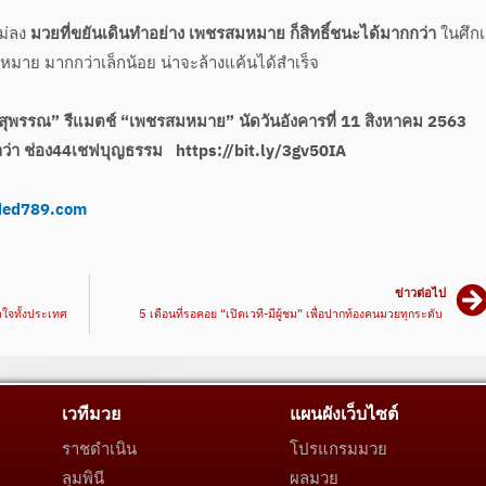
ไม่ลง
มวยที่ขยันเดินทำอย่าง เพชรสมหมาย ก็สิทธิ์ชนะได้มากกว่า
ในศึก
หมาย มากกว่าเล็กน้อย น่าจะล้างแค้นได้สำเร็จ
พรรณ” รีแมตช์ “เพชรสมหมาย” นัดวันอังคารที่ 11 สิงหาคม 2563
ว่า ช่อง44เชฟบุญธรรม https://bit.ly/3gv50IA
ed789.com
ข่าวต่อไป
าใจทั้งประเทศ
5 เดือนที่รอคอย “เปิดเวที-มีผู้ชม” เพื่อปากท้องคนมวยทุกระดับ
เวทีมวย
แผนผังเว็บไซต์
ราชดำเนิน
โปรแกรมมวย
ลุมพินี
ผลมวย