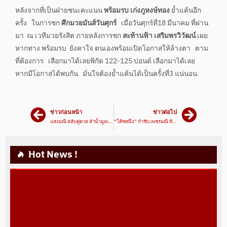
หลังจากที่เป็นฝ่ายชนะคะแนน
พร้อมรบ เก่งภูหงษ์ทอง
ย้ำแค้นอีก
ครั้ง ในการชก
ศึกมวยมันส์วันศุกร์
เมื่อวันศุกร์ที่18 มีนาคม ที่ผ่าน
มา ณ เวทีมวยรังสิต ภายหลังการชก
สะท้านฟ้า เสริมพรวิวัฒน์
เผย
หากทาง พร้อมรบ ยังคาใจ ตนเองพร้อมเปิดโอกาสให้ล้างตา ตาม
ที่ต้องการ เลือกมาได้เลยพิกัด 122-125 ปอนด์ เลือกมาได้เลย
หากมีโอกาสได้พบกัน มั่นใจต้องย้ำแค้นได้เป็นครั้งที่3 แน่นอน
ข่าวก่อนหน้า
ข่าวต่อไป
แสงมณี สลับคู่ดวล ลำน้ำมูลเล็ก
“โค้ชหนึ่ง” กำชับ เพชรมณี ห้ามประมาท
Hot News !