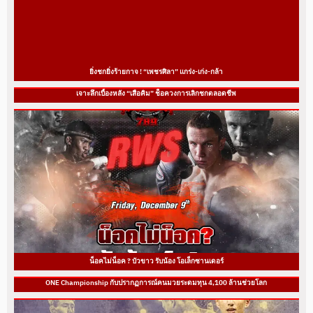
ยิ่งชกยิ่งร้ายกาจ ! “เพชรศิลา” แกร่ง-เก่ง-กล้า
เจาะลึกเบื้องหลัง “เสือคิม” ช็อควงการเลิกชกตลอดชีพ
น็อคไม่น็อค ? บัวขาว รับน้อง โอเล็กซานเดอร์
ONE Championship กับปรากฏการณ์คนมวยระดมทุน 4,100 ล้านช่วยโลก