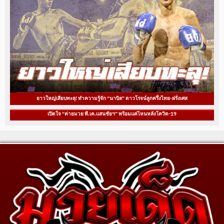
ยาวใหญ่เสียบทะลุ! ทำความรู้จัก “นาบิล” ดาวโรจน์ลูกครึ่งไทย-ฝรั่งเศส
เปิดใจ “ค่ายมวย พี.เค.แสนชัยฯ” พร้อมแค่ไหนหลังโควิด-19