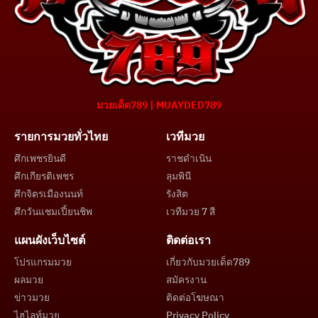
มวยเด็ด789 | MUAYDED789
รายการมวยทั่วไทย
เวทีมวย
ศึกเพชรยินดี
ราชดำเนิน
ศึกเกียรติเพชร
ลุมพินี
ศึกจิตรเมืองนนท์
รังสิต
ศึกวันแชมเปี้ยนชิพ
เวทีมวย 7 สี
แผนผังเว็บไซต์
ติดต่อเรา
โปรแกรมมวย
เกี่ยวกับมวยเด็ด789
ผลมวย
สมัครงาน
ข่าวมวย
ติดต่อโฆษณา
ไฮไลท์มวย
Privacy Policy