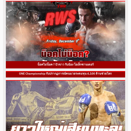
น็อคไม่น็อค ? บัวขาว รับน้อง โอเล็กซานเดอร์
ONE Championship กับปรากฏการณ์คนมวยระดมทุน 4,100 ล้านช่วยโลก