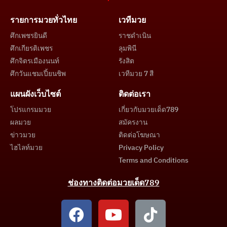
รายการมวยทั่วไทย
เวทีมวย
ศึกเพชรยินดี
ราชดำเนิน
ศึกเกียรติเพชร
ลุมพินี
ศึกจิตรเมืองนนท์
รังสิต
ศึกวันแชมเปี้ยนชิพ
เวทีมวย 7 สี
แผนผังเว็บไซต์
ติดต่อเรา
โปรแกรมมวย
เกี่ยวกับมวยเด็ด789
ผลมวย
สมัครงาน
ข่าวมวย
ติดต่อโฆษณา
ไฮไลท์มวย
Privacy Policy
Terms and Conditions
ช่องทางติดต่อมวยเด็ด789