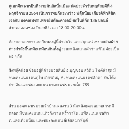
คู่เอกศึกเพชรยินดี มวยมันส์สนั่นเมือง นัดประจำวันพฤหัสบดีที่ 4
พฤศจิกายน 2564 เป็นการพบกันระหว่าง ฟลุ๊คน้อย เกียรติฟ้าลิขิต
เจอกับ มงคลเพชร เพชรยินดีอะคาเดมี ชกในพิกัด 136 ปอนด์
ถ่ายทอดสดช่อง True4U เวลา 18.00-20.00น.
ต้องบอกเลยการเจอกันของคู่นี้น่าสนใจ และสนุกแน่ เพราะ
ต่างฝ่าย
ต่างกำลังขึ้นหม้อเหมือนกันทั้งคู่
ระยะหลังสะกดคำว่าแพ้ไม่ค่อยเป็น
พอ ๆ กัน
ฝั่งฟลุ๊คน้อย ซ้อมอยู่ที่ค่ายมวยศิษย์ อ.บุญชอบ สถิติ 3 ไฟต์ล่าสุด มี
ชนะคะแนน เด่นภูไท เกียรติหมู่ 9 , ชนะคะแนน เดชศักดา สจ.โต้ง
ปราจีน และชนะคะแนน มรดกเพชร มวยเด็ด 789
ส่วน มงคลเพชร มวยเจ้าบ้าน ผลงาน 3 นัดหลังสุดเจอมวยเกรดดี
ตลอด มีชนะคะแนน แก้วกังวาน พริ้ววาโย , แพ้คะแนน ช่อฟ้า
ท.แสงเทียนน้อย และชนะคะแนน อีเลียส มาห์มูดี