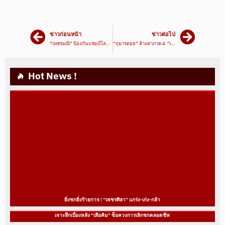
ข่าวก่อนหน้า
ข่าวต่อไป
“เพชรมณี” ป้องกันแชมป์โลก ถึงเวลาต้องโชว์ฝีมือ
“กุมารดอย” ล้างตาภาค 4 “เสาเอก” สนั่นตู้ True4U
Hot News !
ยิ่งชกยิ่งร้ายกาจ ! “เพชรศิลา” แกร่ง-เก่ง-กล้า
เจาะลึกเบื้องหลัง “เสือคิม” ช็อควงการเลิกชกตลอดชีพ