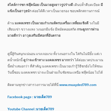
สไตล์การชก ฟลุ๊คน้อย เป็นมวยสูงยาวรูปร่างดี
เดินปล้ำตีบดเบียด
มี
แข้งเป็นอาวุธนำ
ต่อยได้ดีเวลาเป็นมวยรอง ชอบพลิกสถานการณ์
ด้าน
มงคลเพชร เป็นมวยเก๋าเกมส์ครบเครื่อง เหลี่ยมเชิงดี
วงในมี
เสียบเข่า ขวางแทง วงนอกมีแข้ง มีหมัดคอยสกัด
กระดูกการผ่าน
มวยดีกว่า อาวุธเสริมมีศอกที่อันตราย
คู่นี้สู้กันสนุกแน่นอน แรงเจอแรง ทั้งวงนอกวงใน ใส่กันไม่มียั้ง แต่เว
ตน้ำหนักนี้
ดูว่าจะเข้าทาง มงคลเพชร มากกว่า
ได้ต่อยเวตประมาณ
นี้สม่ำเสมอกว่า ที่สำคัญ มงคลเพชร เป็นมวยเก๋ารู้วิธีชกยังไงให้ชนะ
วันนี้ชอบ มงคลเพชร น่าจะเป็นฝ่ายเก็บชัยชนะเหนือ ฟลุ๊คน้อย ไปได้
ติดตามทุกข่าวสารวงการมวยได้ที่นี่
www.muayded789.com
Facebook page : มวยเด็ด789
Youtube Channel :มวยเด็ด789