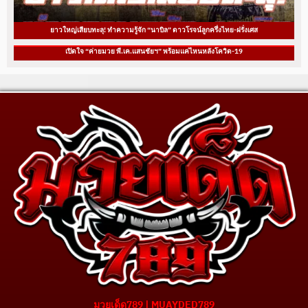
ยาวใหญ่เสียบทะลุ! ทำความรู้จัก “นาบิล” ดาวโรจน์ลูกครึ่งไทย-ฝรั่งเศส
เปิดใจ “ค่ายมวย พี.เค.แสนชัยฯ” พร้อมแค่ไหนหลังโควิด-19
มวยเด็ด789 | MUAYDED789