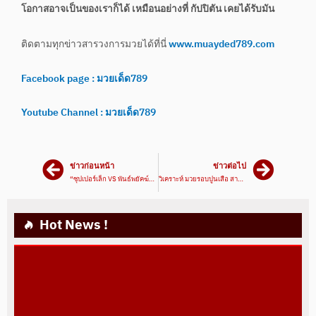
โอกาสอาจเป็นของเราก็ได้ เหมือนอย่างที่ กัปปิตัน เคยได้รับมัน
ติดตามทุกข่าวสารวงการมวยได้ที่นี่
www.muayded789.com
Facebook page : มวยเด็ด789
Youtube Channel : มวยเด็ด789
ข่าวก่อนหน้า
ข่าวต่อไป
“ซุปเปอร์เล็ก VS พันธ์พยัคฆ์” 7 ภาคไม่พอ
วิเคราะห์ มวยรอบปูนเสือ สาย A “เหนือธรณี” นอนมา
Hot News !