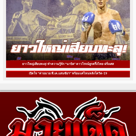
ยาวใหญ่เสียบทะลุ! ทำความรู้จัก “นาบิล” ดาวโรจน์ลูกครึ่งไทย-ฝรั่งเศส
เปิดใจ “ค่ายมวย พี.เค.แสนชัยฯ” พร้อมแค่ไหนหลังโควิด-19