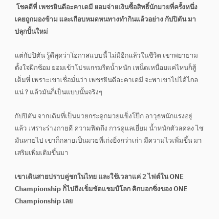
โชคดีที่ เพชรยินดีอะคาเดมี ยอมจ่ายเงินซื้อสิทธิ์นักมวยที่ครั้งหนึ่ง
เคยถูกมองข้าม และเกือบหมดหนทางทำกินแล้วอย่าง กัปปิตัน มา
ปลุกปั้นใหม่
แต่กัปปิตัน รู้ดีสุดว่าโอกาสแบบนี้ ไม่มีอีกแล้วในชีวิต เขาพยายาม
ตั้งใจฝึกซ้อม ยอมเข้าโปรแกรมรีดน้ำหนัก เหน็ดเหนื่อยแค่ไหนก็สู้
เต็มที่ เพราะเขาเชื่อมั่นว่า เพชรยินดีอะคาเดมี จะพาเขาไปได้ไกล
แน่ ? แล้วมันก็เป็นแบบนั้นจริงๆ
กัปปิตัน จากเดิมที่เป็นมวยกระดูกมวยแข็งโป๊ก อาวุธหนักแรงอยู่
แล้ว เพราะร่างกายดี ความฟิตถึง การดูแลเยี่ยม น้ำหนักตัวลดลง ไช
มันหายไป เขาก็กลายเป็นมวยที่เก่งยิ่งกว่าเก่า มีความไวเพิ่มขึ้น มา
เสริมเพิ่มเติมขึ้นมา
เขาเดินสายปราบคู่ชกในไทย และใช้เวลาแค่ 2 ไฟต์ใน ONE
Championship ก็ไปถึงเข็มขัดแชมป์โลก คิกบอกซิ่งของ ONE
Championship เลย