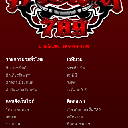
มวยเด็ด789 | MUAYDED789
รายการมวยทั่วไทย
เวทีมวย
ศึกเพชรยินดี
ราชดำเนิน
ศึกเกียรติเพชร
ลุมพินี
ศึกจิตรเมืองนนท์
รังสิต
ศึกวันแชมเปี้ยนชิพ
เวทีมวย 7 สี
แผนผังเว็บไซต์
ติดต่อเรา
โปรแกรมมวย
เกี่ยวกับมวยเด็ด789
ผลมวย
สมัครงาน
ข่าวมวย
ติดต่อโฆษณา