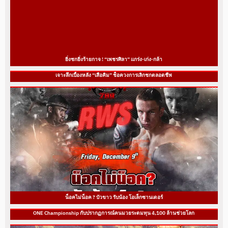
ยิ่งชกยิ่งร้ายกาจ ! “เพชรศิลา” แกร่ง-เก่ง-กล้า
เจาะลึกเบื้องหลัง “เสือคิม” ช็อควงการเลิกชกตลอดชีพ
น็อคไม่น็อค ? บัวขาว รับน้อง โอเล็กซานเดอร์
ONE Championship กับปรากฏการณ์คนมวยระดมทุน 4,100 ล้านช่วยโลก