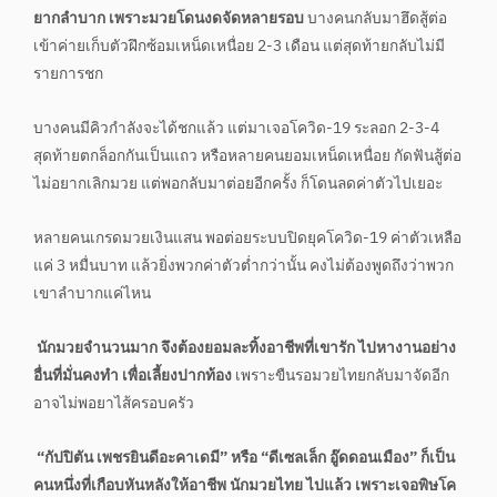
ยากลำบาก เพราะมวยโดนงดจัดหลายรอบ
บางคนกลับมาฮึดสู้ต่อ
เข้าค่ายเก็บตัวฝึกซ้อมเหน็ดเหนื่อย 2-3 เดือน แต่สุดท้ายกลับไม่มี
รายการชก
บางคนมีคิวกำลังจะได้ชกแล้ว แต่มาเจอโควิด-19 ระลอก 2-3-4
สุดท้ายตกล็อกกันเป็นแถว หรือหลายคนยอมเหน็ดเหนื่อย กัดฟันสู้ต่อ
ไม่อยากเลิกมวย แต่พอกลับมาต่อยอีกครั้ง ก็โดนลดค่าตัวไปเยอะ
หลายคนเกรดมวยเงินแสน พอต่อยระบบปิดยุคโควิด-19 ค่าตัวเหลือ
แค่ 3 หมื่นบาท แล้วยิ่งพวกค่าตัวต่ำกว่านั้น คงไม่ต้องพูดถึงว่าพวก
เขาลำบากแค่ไหน
นักมวยจำนวนมาก จึงต้องยอมละทิ้งอาชีพที่เขารัก ไปหางานอย่าง
อื่นที่มั่นคงทำ เพื่อเลี้ยงปากท้อง
เพราะขืนรอมวยไทยกลับมาจัดอีก
อาจไม่พอยาไส้ครอบครัว
“กัปปิตัน เพชรยินดีอะคาเดมี” หรือ “ดีเซลเล็ก อู๊ดดอนเมือง” ก็เป็น
คนหนึ่งที่เกือบหันหลังให้อาชีพ นักมวยไทย ไปแล้ว เพราะเจอพิษโค