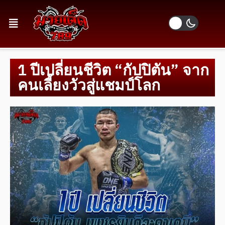
1 ปีเปลี่ยนชีวิต “กัปปิตัน” จาก
คนเลี้ยงวัวสู่แชมป์โลก