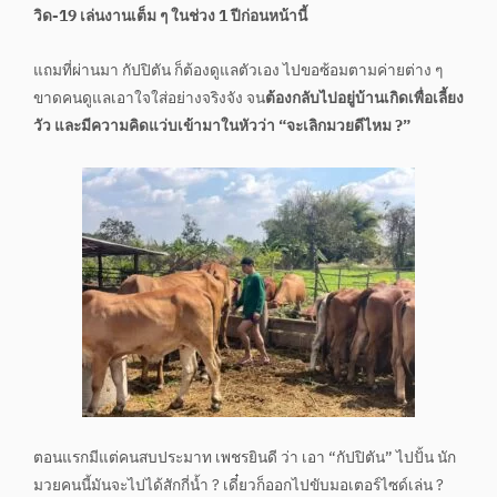
วิด-19 เล่นงานเต็ม ๆ ในช่วง 1 ปีก่อนหน้านี้
แถมที่ผ่านมา กัปปิตัน ก็ต้องดูแลตัวเอง ไปขอซ้อมตามค่ายต่าง ๆ
ขาดคนดูแลเอาใจใส่อย่างจริงจัง จน
ต้องกลับไปอยู่บ้านเกิดเพื่อเลี้ยง
วัว และมีความคิดแว่บเข้ามาในหัวว่า “จะเลิกมวยดีไหม ?”
ตอนแรกมีแต่คนสบประมาท เพชรยินดี ว่า เอา “กัปปิตัน” ไปปั้น นัก
มวยคนนี้มันจะไปได้สักกี่น้ำ ? เดี๋ยวก็ออกไปขับมอเตอร์ไซด์เล่น ?