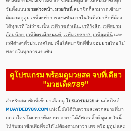
ทางทีมงานของเราได้ทำการอัพเดทคู่มวยให้กับสมาชิกทุก
วันทั้งแบบ
มวยล่วงหน้า
,
มวยวันนี้
สมาชิกก็สามารถเข้ามา
ติดตามดูคู่มวยที่จะทำการแข่งขันภายในวันที่สมาชิกที่ต้อง
ได้ทุกเวที ไม่ว่าจะเป็น
เวทีราชดำเนิน
,
เวทีรังสิต
,
เวทีสยาม
อ้อมน้อย
,
เวทีจิตรเมืองนนท์
,
เวทีมวยช่อง7
,
เวทีลุมพินี
และ
เวทีต่างๆทั่วประเทศไทย เพื่อให้สมาชิกที่ชื่นชอบมวยไทย ไม่
พลาดในทุกการแข่งขัน
ดูโปรแกรม พร้อมดูมวยสด จบที่เดียว
"มวยเด็ด789"
สำหรับสมาชิกที่เข้ามาเลือกดู
โปรแกรมมวย
ผ่านเว็บไซต์
MUAYDED789.COM
แห่งนี้ ยังได้รับความสะดวกสบายที่มา
กกว่าใคร โดยทางทีมงานของเราได้อัพเดทลิ้งค์ ดูมวยวันนี้
ให้กับสมาชิกเพื่อที่จะได้ไม่ต้องตามหาว่า เพจ หรือ ยูทูป และ