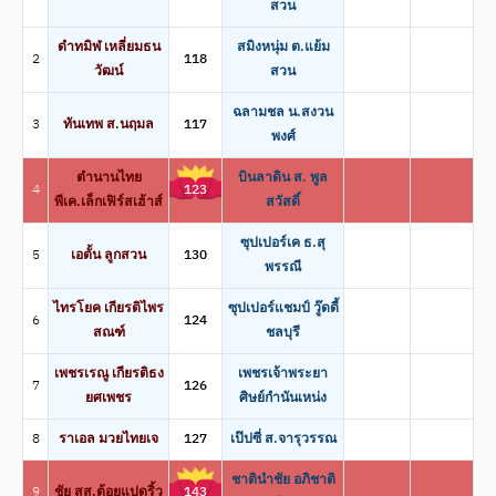
สวน
ดำทมิฬ เหลี่ยมธน
สมิงหนุ่ม ต.แย้ม
2
118
วัฒน์
สวน
ฉลามชล น.สงวน
3
ทันเทพ ส.นฤมล
117
พงศ์
ตำนานไทย
บินลาดิน ส. พูล
4
123
พีเค.เล็กเฟิร์สเฮ้าส์
สวัสดิ์
ซุปเปอร์เค ธ.สุ
5
เอตั้น ลูกสวน
130
พรรณี
ไทรโยค เกียรติไพร
ซุปเปอร์แชมป์ วู๊ดดี้
6
124
สณฑ์
ชลบุรี
เพชรเรณู เกียรติธง
เพชรเจ้าพระยา
7
126
ยศเพชร
ศิษย์กำนันเหน่ง
8
ราเอล มวยไทยเจ
127
เป๊ปซี่ ส.จารุวรรณ
ชาตินำชัย อภิชาติ
9
ชัย สส.ต้อยแปดริ้ว
143