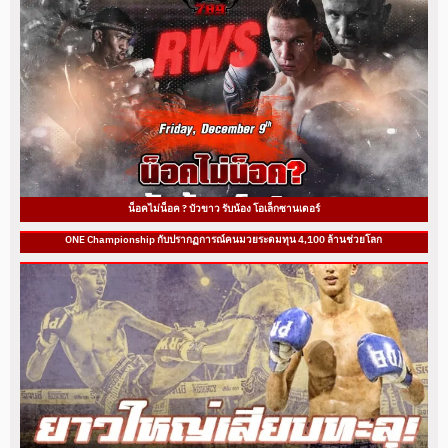
น็อคไม่น็อค ? บัวขาว รับน้อง โอเล็กซานเดอร์
ONE Championship กับปรากฏการณ์คนมวยระดมทุน 4,100 ล้านช่วยโลก