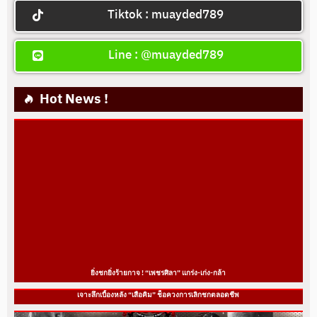
Tiktok : muayded789
Line : @muayded789
Hot News !
ยิ่งชกยิ่งร้ายกาจ ! “เพชรศิลา” แกร่ง-เก่ง-กล้า
เจาะลึกเบื้องหลัง “เสือคิม” ช็อควงการเลิกชกตลอดชีพ