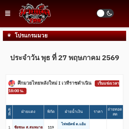
โปรแกรมมวย
ประจำวัน พุธ ที่ 27 พฤษภาคม 2569
ศึกมวยไทยพลังใหม่ I เวทีราชดำเนิน
เริ่มแข่งเวลา
18:00 น.
คู่
ถ่ายทอด
ฝ่ายแดง
พิกัด
ฝ่ายน้ำเงิน
ราคา
ที่
สด
ไฟพยัคฆ์ ต.แย้ม
1
ชัยชนะ ส.สมหมาย
119