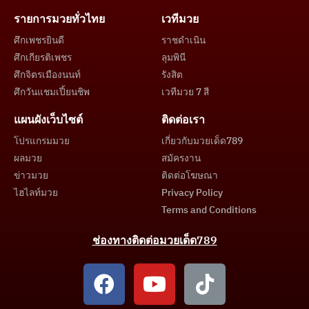
รายการมวยทั่วไทย
เวทีมวย
ศึกเพชรยินดี
ราชดำเนิน
ศึกเกียรติเพชร
ลุมพินี
ศึกจิตรเมืองนนท์
รังสิต
ศึกวันแชมเปี้ยนชิพ
เวทีมวย 7 สี
แผนผังเว็บไซต์
ติดต่อเรา
โปรแกรมมวย
เกี่ยวกับมวยเด็ด789
ผลมวย
สมัครงาน
ข่าวมวย
ติดต่อโฆษณา
ไฮไลท์มวย
Privacy Policy
Terms and Conditions
ช่องทางติดต่อมวยเด็ด789