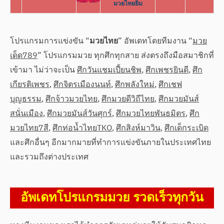
มวยไทยยิม
โปรแกรมการแข่งขัน “
มวยไทย
” อัพเดทโดยทีมงาน “
มวย
เด็ด789
” โปรแกรมมวย ทุกศึกทุกสาย ส่งตรงถึงมือสมาชิกที่
เข้ามา ไม่ว่าจะเป็น
ศึกวันแชมเปี้ยนชิพ
,
ศึกเพชรยินดี
,
ศึก
เกียรติเพชร
,
ศึกจิตรเมืองนนท์
,
ศึกพลังใหม่
,
ศึกเชฟ
บุญธรรม
,
ศึกจ้าวมวยไทย
,
ศึกมวยดีวิถีไทย
,
ศึกมวยมันส์
สนั่นเมือง
,
ศึกมวยมันส์วันศุกร์
,
ศึกมวยไทยพันธมิตร
,
ศึก
มวยไทย7สี
,
ศึกท่อน้ำไทยTKO
,
ศึกสิงห์มาวิน
,
ศึกเด็กระเบิด
และศึกอื่นๆ อีกมากมายที่ทำการแข่งขันภายในประเทศไทย
และรวมถึงต่างประเทศ
อัพเดทโปรแกรมมวย รวดเร็วทุกวัน