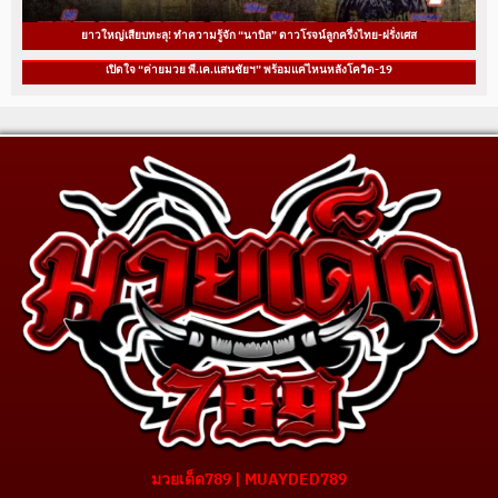
ยาวใหญ่เสียบทะลุ! ทำความรู้จัก “นาบิล” ดาวโรจน์ลูกครึ่งไทย-ฝรั่งเศส
เปิดใจ “ค่ายมวย พี.เค.แสนชัยฯ” พร้อมแค่ไหนหลังโควิด-19
มวยเด็ด789 | MUAYDED789